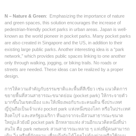
N – Nature & Green
: Emphasizing the importance of nature
and green spaces, this solution encourages the increase of
pedestrian-friendly pocket parks in urban areas. Japan is well-
known as the world pioneer in pocket parks. Many pocket parks
are also created in Singapore and the US, in addition to their
existing large public parks. Another interesting idea is a “park
network,” which provides public spaces linking to one another
only through walking, jogging, or biking trails. No roads or
streets are needed. These ideas can be realized by a proper
design.
การให้ความสำคัญกับธรรมชาติและพื้นที่สีเขียว เช่น แนวคิดการ
ขยายพื้นที่สวนสาธารณะขนาดย่อม (pocket park) ให้กระจายตัว
มากขึ้นในเขตเมือง และให้เพียงพอกับระยะคนเดิน ซึ่งประเทศ
ญี่ปุ่นถือเป็นเจ้าแห่ง pocket park แห่งหนึ่งของโลก หรือในประเทศ
สิงคโปร์ และสหรัฐอเมริกา ที่นอกจากจะมีสวนสาธารณะขนาด
ใหญ่แล้วยังมี pocket park อีกหลายแห่ง ส่วนอีกแนวคิดหนึ่งที่น่า
สนใจ คือ park network สวนสาธารณะหลาย ๆ แห่งที่ผู้คนสามารถ
เดิน วิ่ง หรือขี่จักรยาน เชื่อมถึงกันได้โดยไม่ต้องผ่านหรือใช้ถนน