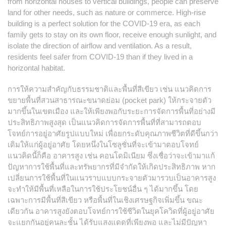
from horizontal houses to vertical buildings, people can preserve
land for other needs, such as nature or commerce. High-rise
building is a perfect solution for the COVID-19 era, as each
family gets to stay on its own floor, receive enough sunlight, and
isolate the direction of airflow and ventilation. As a result,
residents feel safer from COVID-19 than if they lived in a
horizontal habitat.
การให้ความสำคัญกับธรรมชาติและพื้นที่สีเขียว เช่น แนวคิดการ
ขยายพื้นที่สวนสาธารณะขนาดย่อม (pocket park) ให้กระจายตัว
มากขึ้นในเขตเมือง และให้เพียงพอกับระยะการจัดการพื้นที่อย่างมี
ประสิทธิภาพสูงสุด เป็นแนวคิดการจัดการพื้นที่ที่สามารถตอบ
โจทย์การอยู่อาศัยรูปแบบใหม่ เพื่อยกระดับคุณภาพชีวิตที่ดีขึ้นกว่า
เดิมให้แก่ผู้อยู่อาศัย โดยหนึ่งในโซลูชั่นที่จะเข้ามาตอบโจทย์
แนวคิดนี้ก็คือ อาคารสูง เช่น คอนโดมิเนียม ซึ่งเชื่อว่าจะเข้ามาแก้
ปัญหาการใช้พื้นที่และทรัพยากรที่มีจำกัดให้เกิดประสิทธิภาพ หาก
เปลี่ยนการใช้พื้นที่ในแนวราบแบบกระจายตัวมารวบเป็นอาคารสูง
จะทำให้มีพื้นที่เหลือในการใช้ประโยชน์อื่น ๆ ได้มากขึ้น โดย
เฉพาะการมีพื้นที่สีเขียว หรือพื้นที่ในเชิงเศรษฐกิจเพิ่มขึ้น ขณะ
เดียวกัน อาคารสูงยังตอบโจทย์การใช้ชีวิตในยุคโควิดที่ผู้อยู่อาศัย
จะแยกกันอยู่คนละชั้น ได้รับแสงแดดที่เพียงพอ และไม่มีปัญหา