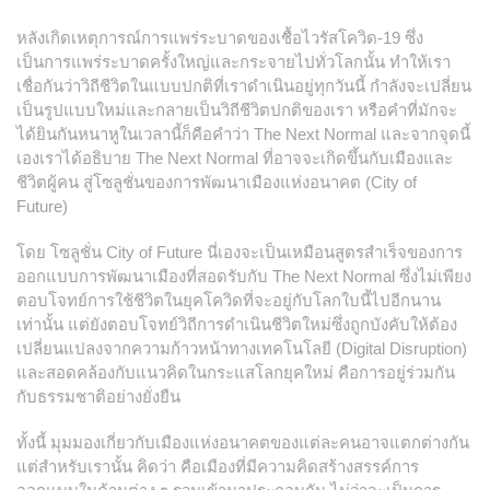
หลังเกิดเหตุการณ์การแพร่ระบาดของเชื้อไวรัสโควิด-19 ซึ่ง
เป็นการแพร่ระบาดครั้งใหญ่และกระจายไปทั่วโลกนั้น ทำให้เรา
เชื่อกันว่าวิถีชีวิตในแบบปกติที่เราดำเนินอยู่ทุกวันนี้ กำลังจะเปลี่ยน
เป็นรูปแบบใหม่และกลายเป็นวิถีชีวิตปกติของเรา หรือคำที่มักจะ
ได้ยินกันหนาหูในเวลานี้ก็คือคำว่า The Next Normal และจากจุดนี้
เองเราได้อธิบาย The Next Normal ที่อาจจะเกิดขึ้นกับเมืองและ
ชีวิตผู้คน สู่โซลูชั่นของการพัฒนาเมืองแห่งอนาคต (City of
Future)
โดย โซลูชั่น City of Future นี่เองจะเป็นเหมือนสูตรสำเร็จของการ
ออกแบบการพัฒนาเมืองที่สอดรับกับ The Next Normal ซึ่งไม่เพียง
ตอบโจทย์การใช้ชีวิตในยุคโควิดที่จะอยู่กับโลกใบนี้ไปอีกนาน
เท่านั้น แต่ยังตอบโจทย์วิถีการดำเนินชีวิตใหม่ซึ่งถูกบังคับให้ต้อง
เปลี่ยนแปลงจากความก้าวหน้าทางเทคโนโลยี (Digital Disruption)
และสอดคล้องกับแนวคิดในกระแสโลกยุคใหม่ คือการอยู่ร่วมกัน
กับธรรมชาติอย่างยั่งยืน
ทั้งนี้ มุมมองเกี่ยวกับเมืองแห่งอนาคตของแต่ละคนอาจแตกต่างกัน
แต่สำหรับเรานั้น คิดว่า คือเมืองที่มีความคิดสร้างสรรค์การ