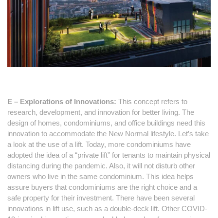
E – Explorations of Innovations:
This concept refers to
research, development, and innovation for better living. The
design of homes, condominiums, and office buildings need this
innovation to accommodate the New Normal lifestyle. Let’s take
a look at the use of a lift. Today, more condominiums have
adopted the idea of a “private lift” for tenants to maintain physical
distancing during the pandemic. Also, it will not disturb other
owners who live in the same condominium. This idea helps
assure buyers that condominiums are the right choice and a
safe property for their investment. There have been several
innovations in lift use, such as a double-deck lift. Other COVID-