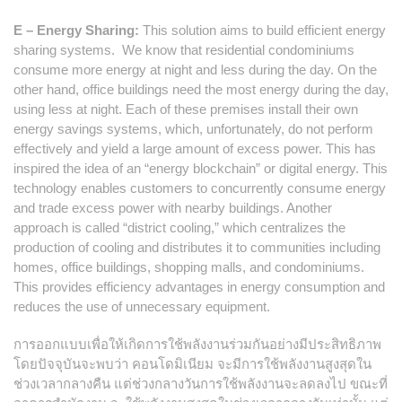
E – Energy Sharing:
This solution aims to build efficient energy
sharing systems. We know that residential condominiums
consume more energy at night and less during the day. On the
other hand, office buildings need the most energy during the day,
using less at night. Each of these premises install their own
energy savings systems, which, unfortunately, do not perform
effectively and yield a large amount of excess power. This has
inspired the idea of an “energy blockchain” or digital energy. This
technology enables customers to concurrently consume energy
and trade excess power with nearby buildings. Another
approach is called “district cooling,” which centralizes the
production of cooling and distributes it to communities including
homes, office buildings, shopping malls, and condominiums.
This provides efficiency advantages in energy consumption and
reduces the use of unnecessary equipment.
การออกแบบเพื่อให้เกิดการใช้พลังงานร่วมกันอย่างมีประสิทธิภาพ
โดยปัจจุบันจะพบว่า คอนโดมิเนียม จะมีการใช้พลังงานสูงสุดใน
ช่วงเวลากลางคืน แต่ช่วงกลางวันการใช้พลังงานจะลดลงไป ขณะที่