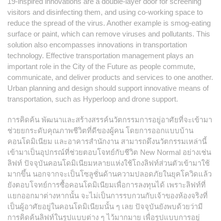
19-inspired innovations are a double-layer door for screening
visitors and disinfecting them, and using co-working space to
reduce the spread of the virus. Another example is smog-eating
surface or paint, which can remove viruses and pollutants. This
solution also encompasses innovations in transportation
technology. Effective transportation management plays an
important role in the City of the Future as people commute,
communicate, and deliver products and services to one another.
Urban planning and design should support innovative means of
transportation, such as Hyperloop and drone support.
การคิดค้น พัฒนาและสร้างสรรค์นวัตกรรมการอยู่อาศัยที่จะเข้ามา
ช่วยยกระดับคุณภาพชีวิตที่ดีของผู้คน โดยการออกแบบบ้าน
คอนโดมิเนียม และอาคารสำนักงาน สามารถดึงนวัตกรรมเหล่านี้
เข้ามาเป็นอุปกรณ์ที่ช่วยตอบโจทย์กับชีวิต New Normal อย่างเช่น
ลิฟท์ ปัจจุบันคอนโดมิเนียมหลายแห่งใช้โถงลิฟท์ส่วนตัวเข้ามาใช้
มากขึ้น นอกจากจะเป็นโซลูชั่นด้านความปลอดภัยในยุคโควิดแล้ว
ยังตอบโจทย์การซื้อคอนโดมิเนียมเพื่อการลงทุนได้ เพราะลิฟท์ที่
แยกออกมาต่างหากนั้น จะไม่เป็นการรบกวนกับเจ้าของห้องจริงที่
เป็นผู้อาศัยอยู่ในคอนโดมิเนียมนั้น ๆ เลย ปัจจุบันยังพบด้วยว่ามี
การคิดค้นลิฟท์ในรูปแบบต่าง ๆ ไว้มากมาย เพื่อรูปแบบการอยู่